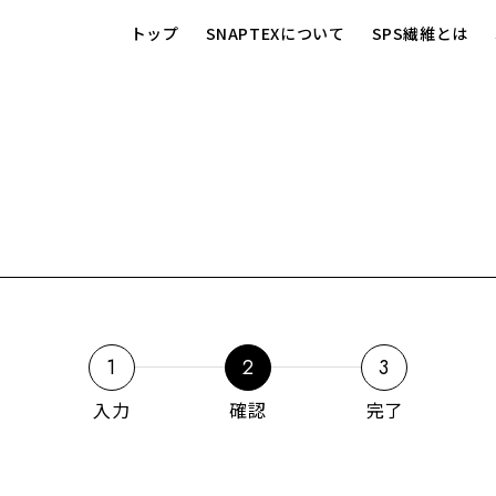
トップ
SNAPTEXについて
SPS繊維とは
1
2
3
入力
確認
完了